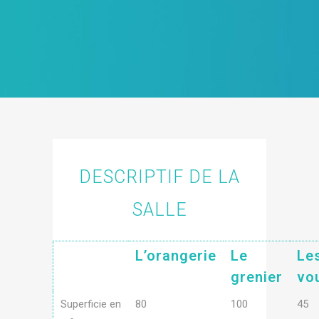
DESCRIPTIF DE LA
SALLE
L’orangerie
Le
Le
grenier
vo
Superficie en
80
100
45